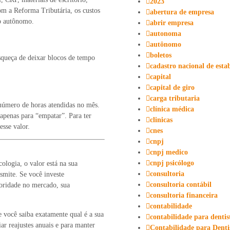
2023
m a Reforma Tributária, os custos
abertura de empresa
o autônomo.
abrir empresa
autonoma
autônomo
boletos
queça de deixar blocos de tempo
cadastro nacional de esta
capital
capital de giro
carga tributaria
 número de horas atendidas no mês.
clínica médica
apenas para “empatar”. Para ter
clinicas
esse valor.
cnes
cnpj
cnpj medico
cnpj psicólogo
cologia, o valor está na sua
consultoria
nsmite. Se você investe
consultoria contábil
oridade no mercado, sua
consultoria financeira
contabilidade
 você saiba exatamente qual é a sua
contabilidade para dentis
ar reajustes anuais e para manter
Contabilidade para Denti