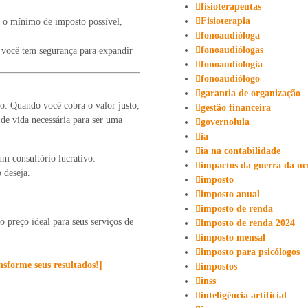
fisioterapeutas
Fisioterapia
o mínimo de imposto possível,
fonoaudióloga
fonoaudiólogas
 você tem segurança para expandir
fonoaudiologia
fonoaudiólogo
garantia de organização
o. Quando você cobra o valor justo,
gestão financeira
 de vida necessária para ser uma
governolula
ia
ia na contabilidade
m consultório lucrativo.
impactos da guerra da uc
 deseja.
imposto
imposto anual
imposto de renda
o preço ideal para seus serviços de
imposto de renda 2024
imposto mensal
imposto para psicólogos
nsforme seus resultados!
]
impostos
inss
inteligência artificial