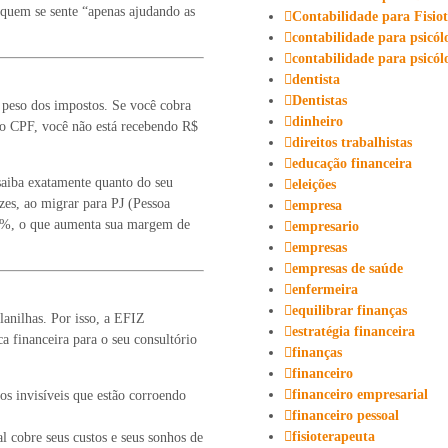
quem se sente “apenas ajudando as
Contabilidade para Fisio
contabilidade para psicól
contabilidade para psicól
dentista
Dentistas
 peso dos impostos. Se você cobra
dinheiro
o CPF, você não está recebendo R$
direitos trabalhistas
educação financeira
saiba exatamente quanto do seu
eleições
zes, ao migrar para PJ (Pessoa
empresa
 6%, o que aumenta sua margem de
empresario
empresas
empresas de saúde
enfermeira
equilibrar finanças
lanilhas. Por isso, a EFIZ
estratégia financeira
ca financeira para o seu consultório
finanças
financeiro
financeiro empresarial
s invisíveis que estão corroendo
financeiro pessoal
fisioterapeuta
l cobre seus custos e seus sonhos de