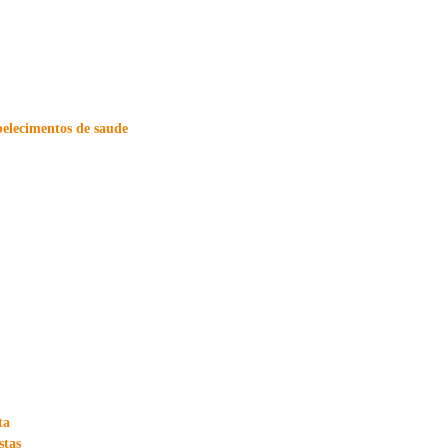
belecimentos de saude
ta
stas