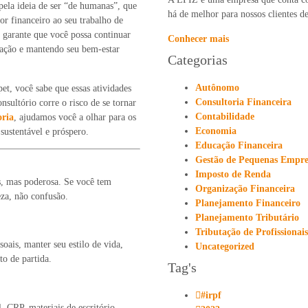
pela ideia de ser “de humanas”, que
há de melhor para nossos clientes de
or financeiro ao seu trabalho de
 garante que você possa continuar
Conhecer mais
ação e mantendo seu bem-estar
Categorias
Autônomo
pet, você sabe que essas atividades
Consultoria Financeira
sultório corre o risco de se tornar
Contabilidade
ria
, ajudamos você a olhar para os
Economia
ustentável e próspero.
Educação Financeira
Gestão de Pequenas Empre
Imposto de Renda
s, mas poderosa. Se você tem
Organização Financeira
eza, não confusão.
Planejamento Financeiro
Planejamento Tributário
Tributação de Profissionai
oais, manter seu estilo de vida,
Uncategorized
to de partida.
Tag's
#irpf
, CRP, materiais de escritório,