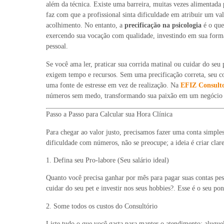
além da técnica. Existe uma barreira, muitas vezes alimentada 
faz com que a profissional sinta dificuldade em atribuir um val
acolhimento. No entanto, a
precificação na psicologia
é o que
exercendo sua vocação com qualidade, investindo em sua form
pessoal.
Se você ama ler, praticar sua corrida matinal ou cuidar do seu 
exigem tempo e recursos. Sem uma precificação correta, seu con
uma fonte de estresse em vez de realização. Na
EFIZ Consulto
números sem medo, transformando sua paixão em um negócio s
Passo a Passo para Calcular sua Hora Clínica
Para chegar ao valor justo, precisamos fazer uma conta simple
dificuldade com números, não se preocupe; a ideia é criar clar
1. Defina seu Pro-labore (Seu salário ideal)
Quanto você precisa ganhar por mês para pagar suas contas pess
cuidar do seu pet e investir nos seus hobbies?. Esse é o seu pon
2. Some todos os custos do Consultório
Liste tudo o que você gasta para manter o atendimento: aluguel