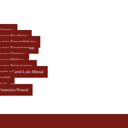
 Empresa
e para Psicólogos
e para Fonoaudiólogos
e para Fisioterapeutas
e para Dentistas
e para Médicos
e para Nutricionistas
Renda e Carnê-Leão Mensal
ontábil
scal
Financeira Pessoal