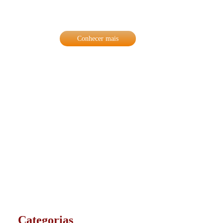
qualidades que nos diferencia no mercado,
trazendo o que há de melhor para nossos
clientes de Salvador e de todo o Brasil.
Conhecer mais
Categorias