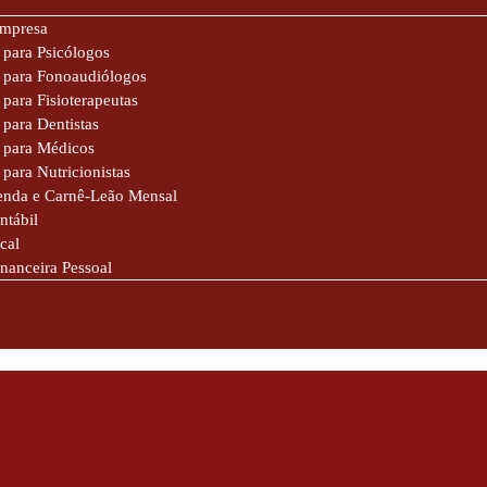
Empresa
 para Psicólogos
e para Fonoaudiólogos
 para Fisioterapeutas
 para Dentistas
 para Médicos
 para Nutricionistas
enda e Carnê-Leão Mensal
ntábil
cal
inanceira Pessoal