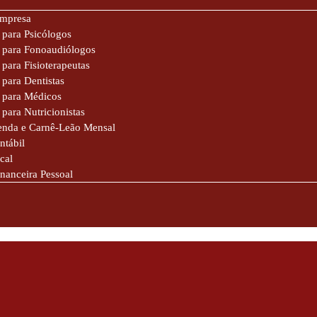
Empresa
 para Psicólogos
e para Fonoaudiólogos
 para Fisioterapeutas
 para Dentistas
 para Médicos
 para Nutricionistas
enda e Carnê-Leão Mensal
ntábil
cal
inanceira Pessoal