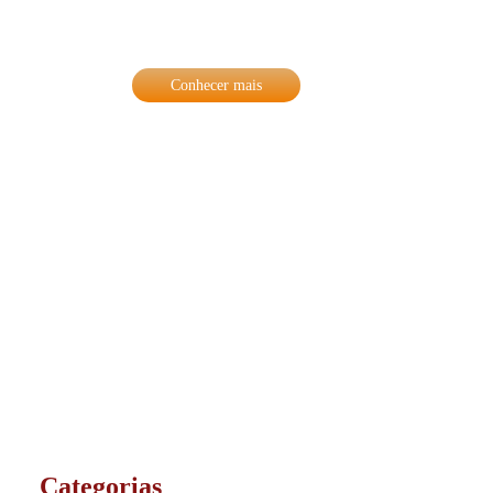
qualidades que nos diferencia no mercado,
trazendo o que há de melhor para nossos
clientes de Salvador e de todo o Brasil.
Conhecer mais
Categorias