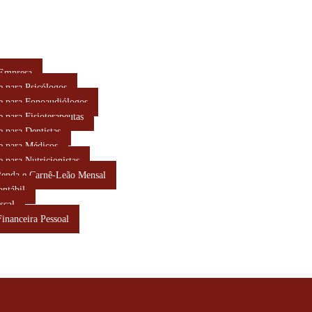
 Empresa
e para Psicólogos
e para Fonoaudiólogos
e para Fisioterapeutas
e para Dentistas
e para Médicos
e para Nutricionistas
Renda e Carnê-Leão Mensal
ontábil
scal
Financeira Pessoal