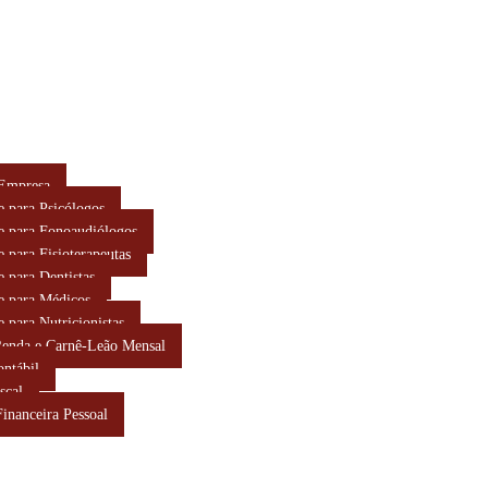
 Empresa
e para Psicólogos
e para Fonoaudiólogos
e para Fisioterapeutas
e para Dentistas
e para Médicos
e para Nutricionistas
Renda e Carnê-Leão Mensal
ontábil
scal
Financeira Pessoal