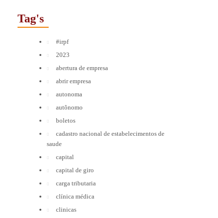
Tag's
#irpf
2023
abertura de empresa
abrir empresa
autonoma
autônomo
boletos
cadastro nacional de estabelecimentos de
saude
capital
capital de giro
carga tributaria
clínica médica
clinicas