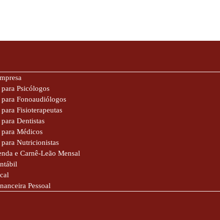
Empresa
 para Psicólogos
e para Fonoaudiólogos
 para Fisioterapeutas
 para Dentistas
 para Médicos
 para Nutricionistas
enda e Carnê-Leão Mensal
ntábil
cal
inanceira Pessoal