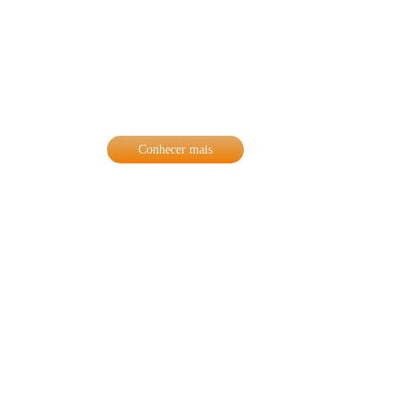
Nossos Serviços
A EFIZ é uma empresa que conta com
qualidades que nos diferencia no mercado,
trazendo o que há de melhor para nossos
clientes de Salvador e de todo o Brasil.
Conhecer mais