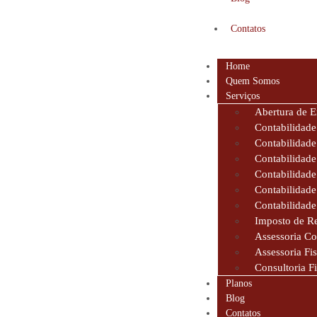
Contatos
Home
Quem Somos
Serviços
Abertura de 
Contabilidade
Contabilidad
Contabilidade
Contabilidade
Contabilidade
Contabilidade
Imposto de R
Assessoria Co
Assessoria Fis
Consultoria F
Planos
Blog
Contatos