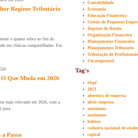
Contabilidade
hor Regime Tributário
Economia
Educação Financeira
Gestão de Pequenas Empre
Imposto de Renda
Organização Financeira
mente o quanto sobra no fim do
Planejamento Financeiro
nde em clínicas compartilhadas. Em
Planejamento Tributário
Tributação de Profissionai
Uncategorized
Tag's
: O Que Muda em 2026
#irpf
2023
abertura de empresa
cou mais relevante em 2026, com a
abrir empresa
 para...
autonoma
autônomo
boletos
cadastro nacional de estab
 a Passo
capital