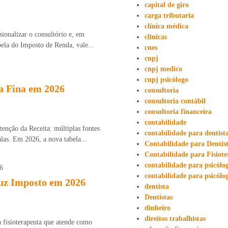
capital de giro
carga tributaria
clínica médica
ionalizar o consultório e, em
clinicas
ela do Imposto de Renda, vale...
cnes
cnpj
cnpj medico
cnpj psicólogo
a Fina em 2026
consultoria
consultoria contábil
consultoria financeira
contabilidade
enção da Receita: múltiplas fontes
contabilidade para dentist
alas. Em 2026, a nova tabela...
Contabilidade para Dentis
Contabilidade para Fisiote
contabilidade para psicólo
contabilidade para psicólo
uz Imposto em 2026
dentista
Dentistas
dinheiro
direitos trabalhistas
a fisioterapeuta que atende como