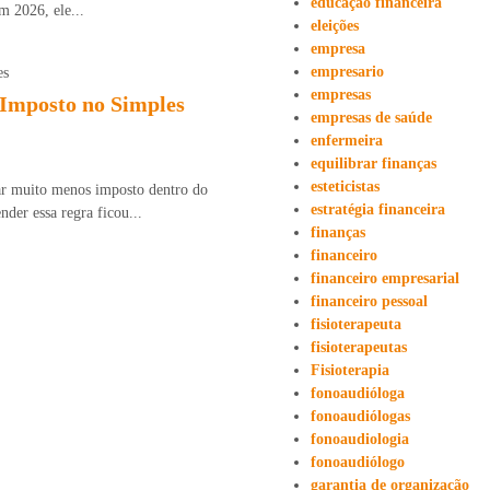
educação financeira
m 2026, ele...
eleições
empresa
empresario
empresas
Imposto no Simples
empresas de saúde
enfermeira
equilibrar finanças
esteticistas
ar muito menos imposto dentro do
estratégia financeira
der essa regra ficou...
finanças
financeiro
financeiro empresarial
financeiro pessoal
fisioterapeuta
fisioterapeutas
Fisioterapia
fonoaudióloga
fonoaudiólogas
fonoaudiologia
fonoaudiólogo
garantia de organização