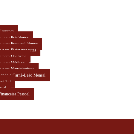
 Empresa
e para Psicólogos
e para Fonoaudiólogos
e para Fisioterapeutas
e para Dentistas
e para Médicos
e para Nutricionistas
Renda e Carnê-Leão Mensal
ontábil
scal
Financeira Pessoal