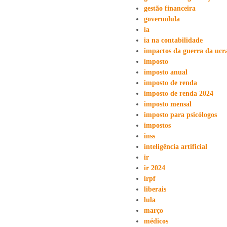
gestão financeira
governolula
ia
ia na contabilidade
impactos da guerra da ucr
imposto
imposto anual
imposto de renda
imposto de renda 2024
imposto mensal
imposto para psicólogos
impostos
inss
inteligência artificial
ir
ir 2024
irpf
liberais
lula
março
médicos