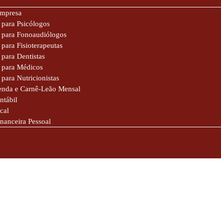
Empresa
 para Psicólogos
e para Fonoaudiólogos
 para Fisioterapeutas
 para Dentistas
 para Médicos
 para Nutricionistas
enda e Carnê-Leão Mensal
ntábil
cal
inanceira Pessoal