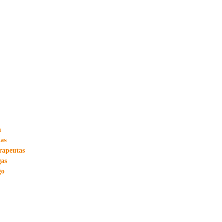
a
tas
rapeutas
gas
go